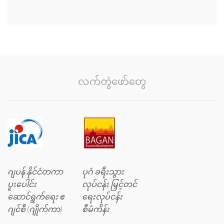
လက်တွဲဖော်တွေ
ဂျပန် နိုင်ငံတကာ
ပုဂံ ခရီးသွား
ပူးပေါင်း
လုပ်ငန်း မြှင့်တင်
ဆောင်ရွက်ရေး ဧ
ရေးလုပ်ငန်း
ဂျင်စီ (ဂျိုက်ကာ)
စီမံကိန်း