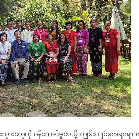
ရီးသွားတွေကို ဝန်ဆောင်မှုပေးဖို့ ကျွမ်းကျင်မှုအရရေ