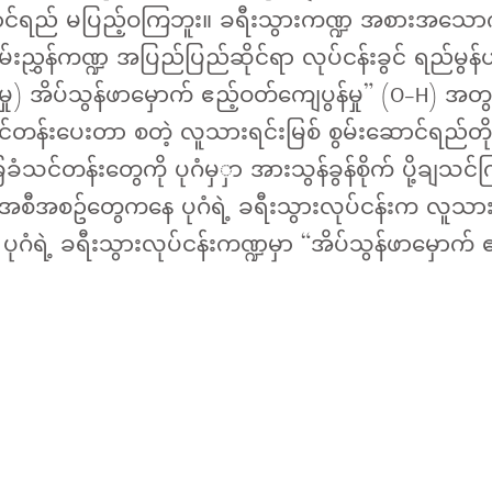
ောင်ရည် မပြည့်ဝကြဘူး။ ခရီးသွားကဏ္ဍ အစားအသော
းညွှန်ကဏ္ဍ အပြည်ပြည်ဆိုင်ရာ လုပ်ငန်းခွင် ရည်မွန
ပွန်မှု) အိပ်သွန်ဖာမှောက် ဧည့်ဝတ်ကျေပွန်မှု” (O-H) အ
န်းပေးတာ စတဲ့ လူသားရင်းမြစ် စွမ်းဆောင်ရည်တိုး
ံသင်တန်းတွေကို ပုဂံမှှာ အားသွန်ခွန်စိုက် ပို့ချသင်
 အစီအစဥ်တွေကနေ ပုဂံရဲ့ ခရီးသွားလုပ်ငန်းက လူသား
 ပုဂံရဲ့ ခရီးသွားလုပ်ငန်းကဏ္ဍမှာ “အိပ်သွန်ဖာမှောက် 