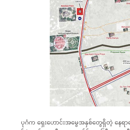
ပုဂံက ရှေးဟောင်းအမွေအနှစ်တွေရှိတဲ့ နေရာတ