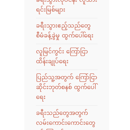
ခရီးသွားလုပ်ငန်း လူသား
ရင်းမြစ်များ
ခရီးသွားဧည့်သည်တွေ
စီမံခန့်ခွဲမှု ထွက်ပေါ်ရေး
လူမြင်ကွင်း ကြော်ငြာ
ထိန်းချုပ်ရေး
ပြည်သူ့အတွက် ကြော်ငြာ
ဆိုင်းဘုတ်စနစ် ထွက်ပေါ်
ရေး
ခရီးသည်တွေအတွက်
လမ်းကောင်းကောင်းတွေ