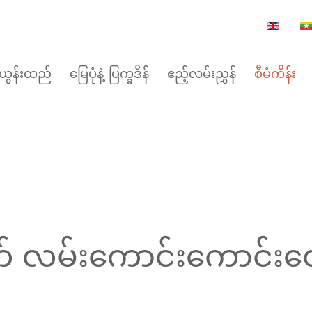
ယွန်းထည်
မြေပုံနဲ့ ပြက္ခဒိန်
ဧည့်လမ်းညွှန်
စီမံကိန်း
 လမ်းကောင်းကောင်းတ