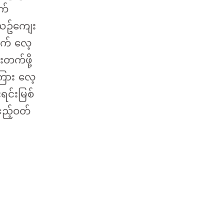
က်
်ယဥ်ကျေး
တွက် လေ့
တက်ဖို့
ကြား လေ့
ရင်းမြစ်
ဧည့်ဝတ်