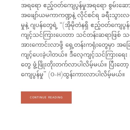
အရရော ဧည့်ဝတ်ကျေပွန်မှုအရရော စွမ်းဆ
အဖျော်ယမကာကဏ္ဍနဲ့ လိုင်စင်ရ ခရီးသွားလမ်
မှုနဲ့ ဂျပန်တွေရဲ့ “(အိုမိုတဲနရှိ ဧည့်ဝတ်ကျေ
ကျင့်သင်ကြားပေးတာ သင်တန်းဆရာဖြစ် သင်တ
အားကောင်းလာဖို့ ရှေ့တန်းကရုံးတွေမှာ အခြေခ
ကျင့်ပေးခဲ့ပါတယ်။ ဒီလေ့ကျင့်သင်ကြားရေး
တွေ ဖွံ့ဖြိုးတိုးတက်လာပါလိမ့်မယ်။ ပြီးတော့
ကျေပွန်မှု” (O-H)ထွန်းကားလာပါလိမ့်မယ်။
CONTINUE READING