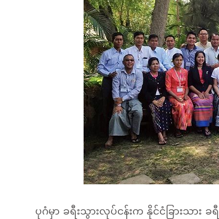
ပုဂံမှာ ခရီးသွားလုပ်ငန်းက နိုင်ငံခြားသား ခ