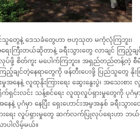
ိုင်သူတွေနဲ့ ဒေသခံတွေဟာ ဗဟုသုတ မကုံလုံကြဘူး၊
 အရေးကြီးတယ်ဆိုတာနဲ့ ခရီးသွားတွေ လာချင် ကြည့်ချင
်ဖို့ စိတ်ကူး မပေါက်ကြဘူး။ အရှည်တည်တန့်တဲ့ စီမံခန်
ချင်တဲ့နေရာတွေကို ဖန်တီးပေးဖို့ ပြည်သူတွေ နိုးကြာ
းမှုအနေနဲ့ လူထုနိုးကြားရေး ဆွေးနွေးပွဲ၊ အသေးစား 
ိုက်ရှင်းလင်း သန့်စင်ရေး လူထုလှုပ်ရှားမှုတွေကို ပုဂံမှ
အနေနဲ့ ပုဂံမှာ နေပြီး ရှေးဟောင်းအမွအနှစ် ခရီးသွားတ
နိုးကြားရေး လှုပ်ရှားမှုတွေ ဆက်လက်ပြုလုပ်ရေးဟာ ဘ
ာပါလိမ့်မယ်။