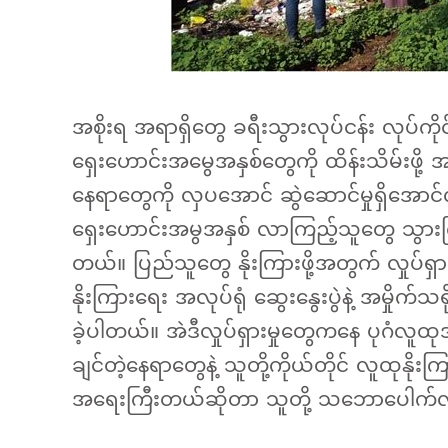
အစိုးရ အရာရှိတွေ ခရီးသွားလုပ်ငန်း လုပ်က
ရှေးဟောင်းအမွေအနှစ်တွေကို ထိန်းသိမ်းဖို့
နေရာတွေကို လှပအောင် ဆွဲဆောင်မှုရှိအောင်လုပ
ရှေးဟောင်းအမွအနှစ် လာကြည့်သူတွေ သွားကြည့်
တယ်။ ပြည်သူတွေ နိုးကြားဖို့အတွက် လှုပ်ရှာ
နိုးကြားရေး အလုပ်ရုံ ဆွေးနွေးပွဲနဲ့ အမှိုက်သရ
ခဲ့ပါတယ်။ အဲဒီလှုပ်ရှားမှုတွေကနေ ပုဂံလူထု
ချင်တဲ့နေရာတွေနဲ့ သူတို့ကိုယ်တိုင် လူထု
အရေးကြီးတယ်ဆိုတာ သူတို့ သဘောပေါက်လ