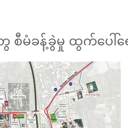
စီမံခန့်ခွဲမှု ထွက်ပေါ်ရ