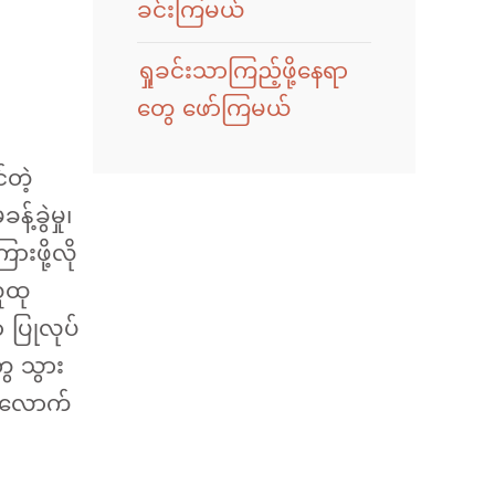
ခင်းကြမယ်
ရှုခင်းသာကြည့်ဖို့နေရာ
တွေ ဖော်ကြမယ်
်တဲ့
့ခွဲမှု၊
းဖို့လို
လူထု
ာ ပြုလုပ်
ွေ သွား
ယ်လောက်