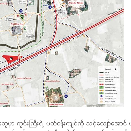
ွေမှာ ကွင်းကြီးရဲ့ ပတ်ဝန်းကျင်ကို သင့်လျော်အောင် 