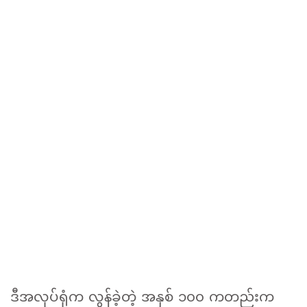
ဒီအလုပ်ရုံက လွန်ခဲ့တဲ့ အနှစ် ၁၀၀ ကတည်းက