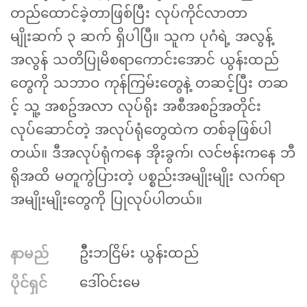
တည်ထောင်ခဲ့တာဖြစ်ပြီး လုပ်ကိုင်လာတာ
မျိုးဆက် ၃ ဆက် ရှိပါပြီ။ သူက ပုဂံရဲ့ အလွန့်
အလွန် သတိပြုမိစရာကောင်းအောင် ယွန်းထည်
တွေကို သဘာဝ ကုန်ကြမ်းတွေနဲ့ တဆင့်ပြီး တဆ
င့် သူ့ အစဥ်အလာ လုပ်ရိုး အစီအစဥ်အတိုင်း
လုပ်ဆောင်တဲ့ အလုပ်ရုံတွေထဲက တစ်ခုဖြစ်ပါ
တယ်။ ဒီအလုပ်ရုံကနေ အိုးခွက်၊ လင်ဗန်းကနေ ဘီ
ရိုအထိ မတူကွဲပြားတဲ့ ပစ္စည်းအမျိုးမျိုး လက်ရာ
အမျိုးမျိုးတွေကို ပြုလုပ်ပါတယ်။
ဦီးဘငြိမ်း ယွန်းထည်
နာမည်
ဒေါ်ဝင်းမေ
ပိုင်ရှင်