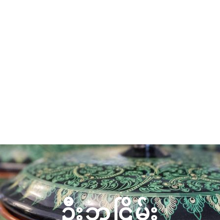
ဦီးဘငြိမ်း