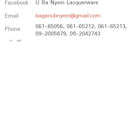
U Ba Nyein Lacquerware
Facebook
baganubnyein@gmail.com
Email
061-65056, 061-65212, 061-65213,
Phone
09-2005879, 09-2042743
8:00am - 5:30pm
ဖွင့်ချိန်
မိန်းလမ်း၊ ပုဂံမြို့သစ်။
လိပ်စာ
1917
တည်ထောင်