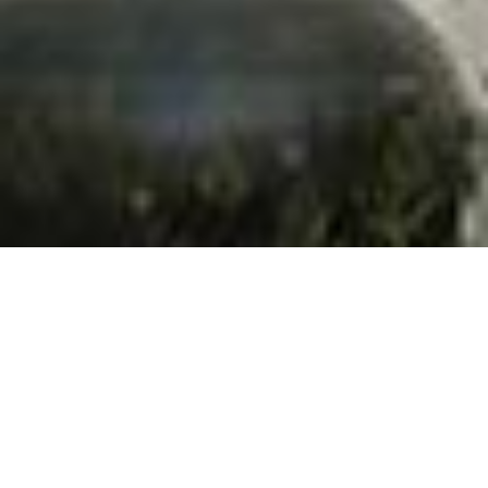
ယွန်းပြတိုက်
ပုံသဏ္ဌာန်
ပြတိုက်
တည်နေရာ
ပုဂံမြို့ဟောင်း