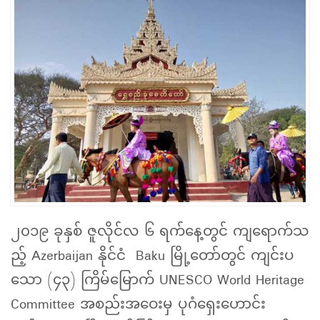
၂၀၁၉ ခုနှစ် ဇူလိုင်လ ၆ ရက်နေ့တွင် ကျရောက်သ
ည့် Azerbaijan နိုင်ငံ Baku မြို့တော်တွင် ကျင်းပ
သော (၄၃) ကြိမ်မြောက် UNESCO World Heritage
Committee အစည်းအဝေးမှ ပုဂံရှေးဟောင်း