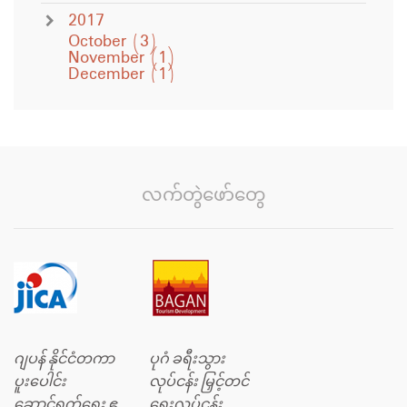
2017
October
(3)
November
(1)
December
(1)
လက်တွဲဖော်တွေ
ဂျပန် နိုင်ငံတကာ
ပုဂံ ခရီးသွား
ပူးပေါင်း
လုပ်ငန်း မြှင့်တင်
ဆောင်ရွက်ရေး ဧ
ရေးလုပ်ငန်း